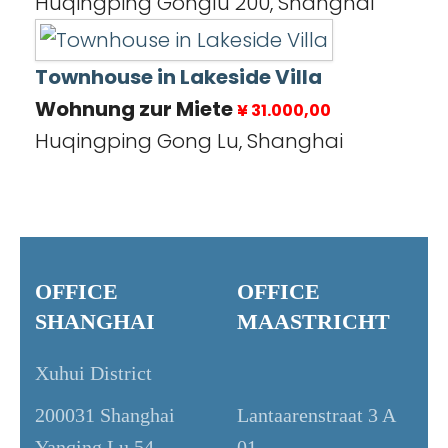
Huqingping Gonglu 200, Shanghai
Townhouse in Lakeside Villa
Wohnung zur Miete
¥ 31.000,00
Huqingping Gong Lu, Shanghai
OFFICE
OFFICE
SHANGHAI
MAASTRICHT
Xuhui District
200031 Shanghai
Lantaarenstraat 3 A
Yanqing Lu 54
01