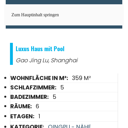
Zum Hauptinhalt springen
Luxus Haus mit Pool
Gao Jing Lu, Shanghai
WOHNFLÄCHE IN M²:
359 M²
SCHLAFZIMMER:
5
BADEZIMMER:
5
RÄUME:
6
ETAGEN:
1
KATEGORIE:
QINGPU - NÄHE